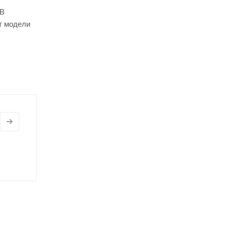
 В
т модели