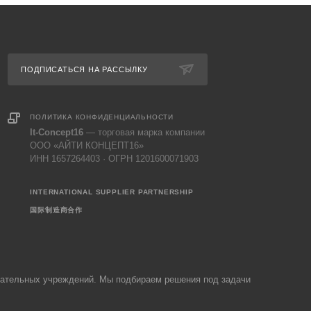
ПОДПИСАТЬСЯ НА РАССЫЛКУ
ПОЛИТИКА КОНФИДЕНЦИАЛЬНОСТИ
It-Concept16
— торговая марка компании
ООО «АЙТИ КОНЦЕПТ16»
ИНН 1657264403 · ОГРН 1201600071903
INTERNATIONAL SUPPLIER PARTNERSHIP
国际制造商合作
овательных учреждений. Мы подбираем решения под задачи