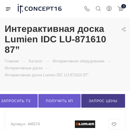
0
Интерактивная доска
Lumien IDC LU-871610
87”
—
—
—
Главная
Каталог
Интерактивное оборудование
—
Интерактивные доски
Интерактивная доска Lumien IDC LU-871610 87”
ЗАПРОСИТЬ ТЗ
ПОЛУЧИТЬ КП
ЗАПРОС ЦЕНЫ
Артикул:
446574