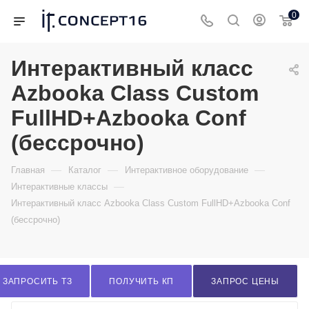
0
Интерактивный класс
Azbooka Class Custom
FullHD+Azbooka Conf
(бессрочно)
—
—
—
Главная
Каталог
Интерактивное оборудование
—
Интерактивные классы
Интерактивный класс Azbooka Class Custom FullHD+Azbooka Conf
(бессрочно)
ЗАПРОСИТЬ ТЗ
ПОЛУЧИТЬ КП
ЗАПРОС ЦЕНЫ