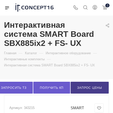
0
Интерактивная
система SMART Board
SBX885ix2 + FS- UX
—
—
—
Главная
Каталог
Интерактивное оборудование
—
Интерактивные комплекты
Интерактивная система SMART Board SBX885ix2 + FS- UX
ЗАПРОСИТЬ ТЗ
ПОЛУЧИТЬ КП
ЗАПРОС ЦЕНЫ
SMART
Артикул:
343215