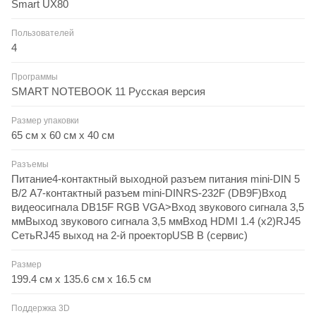
Smart UX80
Пользователей
4
Программы
SMART NOTEBOOK 11 Русская версия
Размер упаковки
65 см x 60 см x 40 см
Разъемы
Питание4-контактный выходной разъем питания mini-DIN 5
В/2 А7-контактный разъем mini-DINRS-232F (DB9F)Вход
видеосигнала DB15F RGB VGA>Вход звукового сигнала 3,5
ммВыход звукового сигнала 3,5 ммВход HDMI 1.4 (x2)RJ45
СетьRJ45 выход на 2-й проекторUSB B (сервис)
Размер
199.4 см х 135.6 см х 16.5 см
Поддержка 3D