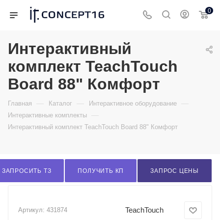
0
Интерактивный
комплект TeachTouch
Board 88" Комфорт
—
—
—
Главная
Каталог
Интерактивное оборудование
—
Интерактивные комплекты
Интерактивный комплект TeachTouch Board 88" Комфорт
ЗАПРОСИТЬ ТЗ
ПОЛУЧИТЬ КП
ЗАПРОС ЦЕНЫ
TeachTouch
Артикул:
431874