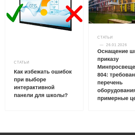
СТАТЬИ
—
26.01.2026
Оснащение ш
приказу
СТАТЬИ
Минпросвещ
Как избежать ошибок
804: требован
при выборе
перечень
интерактивной
оборудовани
панели для школы?
примерные ц