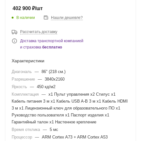
402 900
₽
/шт
В наличии
Нашли дешевле?
Рассчитать доставку
Доставка транспортной компанией
и страховка
бесплатно
Характеристики
Диагональ
—
86" (218 см.)
Разрешение
—
3840x2160
Яркость
—
450 кд/м2
Комплектация
—
х1 Пульт управления х2 Стилус х1
Кабель питания 3 м х1 Кабель USB A-B 3 м х1 Кабель HDMI
3 м х1 Лицензионный ключ для образовательного ПО x1
Руководство пользователя х1 Паспорт изделия х1
Гарантийный талон х1 Настенное крепление
Время отклика
—
5 мс
Процессор
—
ARM Cortex A73 + ARM Cortex A53