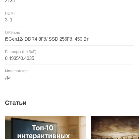
2134
HDMI
3, 1
OPS-слот
i5Gen12/ DDR4 8Гб/ SSD 256Гб, 450 Вт
Размеры (ШxВxГ)
0.4935*0.4935
Минпромторг
Да
Статьи