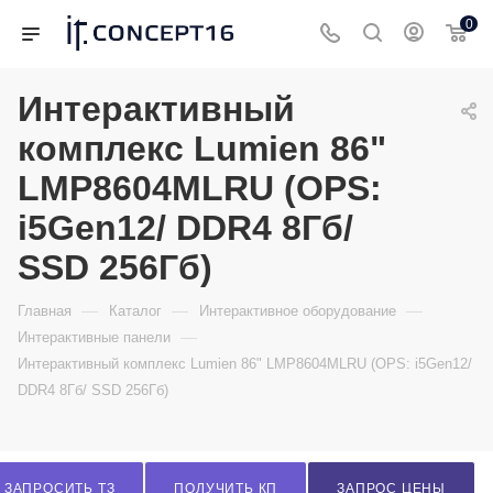
0
Интерактивный
комплекс Lumien 86"
LMP8604MLRU (OPS:
i5Gen12/ DDR4 8Гб/
SSD 256Гб)
—
—
—
Главная
Каталог
Интерактивное оборудование
—
Интерактивные панели
Интерактивный комплекс Lumien 86" LMP8604MLRU (OPS: i5Gen12/
DDR4 8Гб/ SSD 256Гб)
ЗАПРОСИТЬ ТЗ
ПОЛУЧИТЬ КП
ЗАПРОС ЦЕНЫ