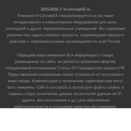
2015-2026 © It-concept16.ru
Компания It-Concept16 специализируется на поставке
интерактивного и компьютерного оборудования для школ,
колледжей и других образовательных учреждений. Мы подбираем
решения под задачи учебного процесса, сопровождаем закупки и
работаем с образовательными организациями по всей России.
Обращаем ваше внимание! Вся информация о товаре,
размещенная на сайте, не является публичной офертой,
определяемой положениями Статьи 437 Гражданского кодекса РФ.
Представленное изображение может отличаться от полученного
вами товара. Комплектация и технические характеристики могут
быть изменены. Сайт it-concept16.ru использует файлы cookies и
сервисы сбора технических данных посетителей (данные об IP-
адресе, местоположении и др.) для обеспечения
работоспособности и улучшения качества обслуживания.
Продолжая использовать наш сайт, вы автоматически
соглашаетесь с использованием данных технологий.