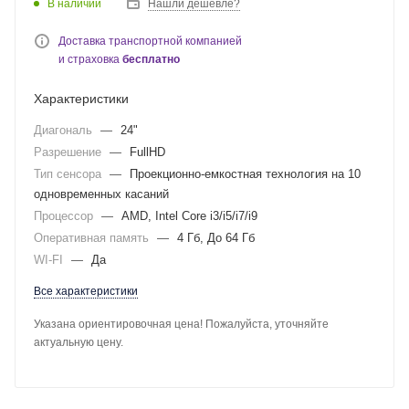
В наличии
Нашли дешевле?
Доставка транспортной компанией
и страховка
бесплатно
Характеристики
Диагональ
—
24"
Разрешение
—
FullHD
Тип сенсора
—
Проекционно-емкостная технология на 10
одновременных касаний
Процессор
—
AMD, Intel Core i3/i5/i7/i9
Оперативная память
—
4 Гб, До 64 Гб
WI-FI
—
Да
Все характеристики
Указана ориентировочная цена! Пожалуйста, уточняйте
актуальную цену.