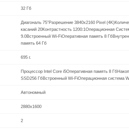
32 Гб
Диагональ 75"Разрешение 3840x2160 Pixel (4K)Колич
касаний 20Контрастность 1200:1Операционная Систем
9.0Встроенный Wi-FiОперативная память 8 ГбВнутре
память 64 Гб
695 г.
Процессор Intel Core i5Оперативная память 8 ГбНако
SSD256 ГбВстроенный Wi-FiОперационная система Wi
Автономный
2880x1600
2