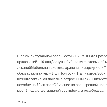
Шлемы виртуальной реальности - 16 шт.ПО для разр
приложений - 16 лицДоступ к библиотеке готовых объ
локацийМобильная система хранения и зарядки с УФ
обеззараживанием - 1 шт.Ноутбук - 1 шт.Камера 360 - 
шт.Интерактивная панель с встроенным пк - 1 шт.Мет
пособие на 72 ак.часаОбучение по расширенной прог
мес) 1 педагога с выдачей сертификата гос.образца
75 Гц