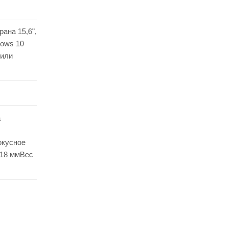
ана 15,6",
ows 10
 или
а
окусное
x18 ммВес