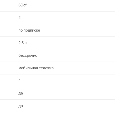
6Dof
2
по подписке
2,5 ч
бессрочно
мобильная тележка
4
да
да