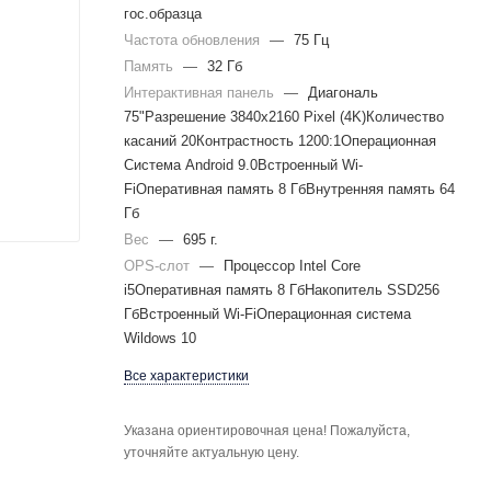
гос.образца
Частота обновления
—
75 Гц
Память
—
32 Гб
Интерактивная панель
—
Диагональ
75"Разрешение 3840x2160 Pixel (4K)Количество
касаний 20Контрастность 1200:1Операционная
Система Android 9.0Встроенный Wi-
FiОперативная память 8 ГбВнутренняя память 64
Гб
Вес
—
695 г.
OPS-слот
—
Процессор Intel Core
i5Оперативная память 8 ГбНакопитель SSD256
ГбВстроенный Wi-FiОперационная система
Wildows 10
Все характеристики
Указана ориентировочная цена! Пожалуйста,
уточняйте актуальную цену.