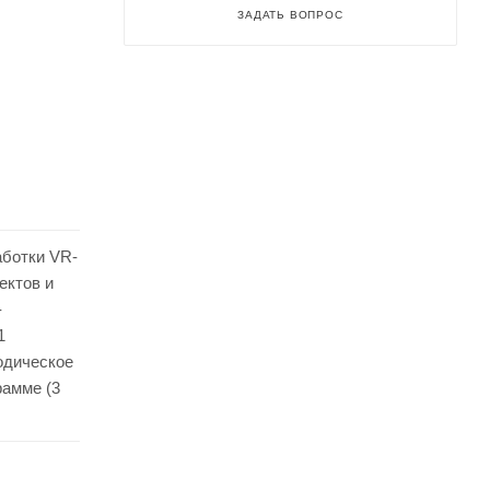
ЗАДАТЬ ВОПРОС
аботки VR-
ектов и
-
1
одическое
рамме (3