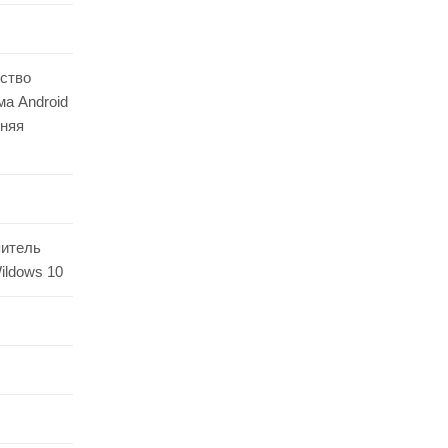
ество
а Android
нняя
питель
ldows 10