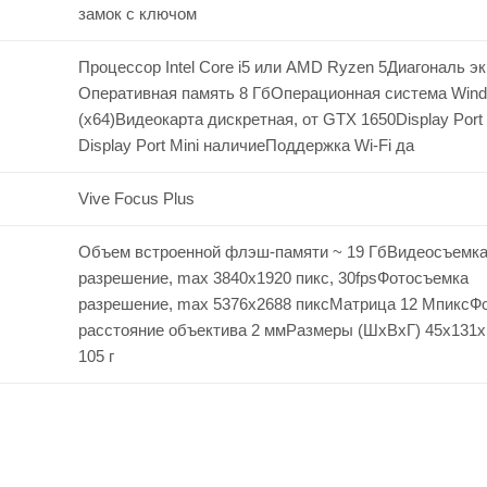
замок с ключом
Процессор Intel Core i5 или AMD Ryzen 5Диагональ экр
Оперативная память 8 ГбОперационная система Wind
(x64)Видеокарта дискретная, от GTX 1650Display Port
Display Port Mini наличиеПоддержка Wi-Fi да
Vive Focus Plus
Объем встроенной флэш-памяти ~ 19 ГбВидеосъемк
разрешение, max 3840x1920 пикс, 30fpsФотосъемка
разрешение, max 5376x2688 пиксМатрица 12 МпиксФ
расстояние объектива 2 ммРазмеры (ШхВхГ) 45x131
105 г