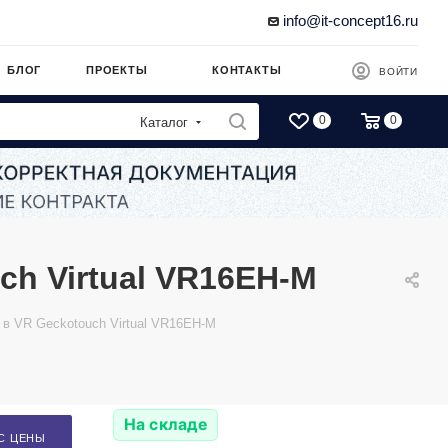
info@it-concept16.ru
БЛОГ
ПРОЕКТЫ
КОНТАКТЫ
ВОЙТИ
0
0
Каталог
h Virtual VR16EH-M
 в VR Geckotouch Virtual VR16EH-M
На складе
С ЦЕНЫ