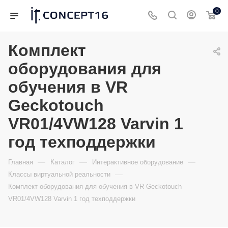
0
Комплект
оборудования для
обучения в VR
Geckotouch
VR01/4VW128 Varvin 1
год техподдержки
—
—
—
Главная
Каталог
Интерактивное оборудование
—
Классы виртуальной реальности
Комплект оборудования для обучения в VR Geckotouch
VR01/4VW128 Varvin 1 год техподдержки