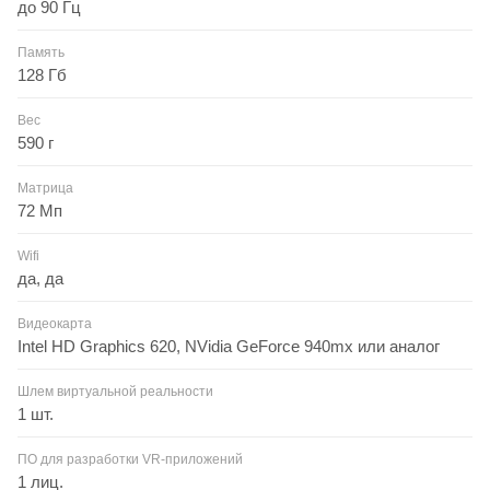
до 90 Гц
Память
128 Гб
Вес
590 г
Матрица
72 Мп
Wifi
да, да
Видеокарта
Intel HD Graphics 620, NVidia GeForce 940mx или аналог
Шлем виртуальной реальности
1 шт.
ПО для разработки VR-приложений
1 лиц.