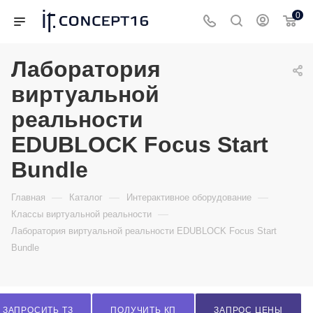
0
Лаборатория
виртуальной
реальности
EDUBLOCK Focus Start
Bundle
—
—
—
Главная
Каталог
Интерактивное оборудование
—
Классы виртуальной реальности
Лаборатория виртуальной реальности EDUBLOCK Focus Start
Bundle
ЗАПРОСИТЬ ТЗ
ПОЛУЧИТЬ КП
ЗАПРОС ЦЕНЫ