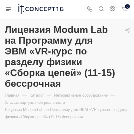
0
Лицензия Modum Lab
на Программу для
ЭВМ «VR-курс по
разделу физики
«Сборка цепей» (11-15)
бессрочная
—
—
—
Главная
Каталог
Интерактивное оборудование
—
Классы виртуальной реальности
Лицензия Modum Lab на Программу для ЭВМ «VR-курс по разделу
физики «Сборка цепей» (11-15) бессрочная