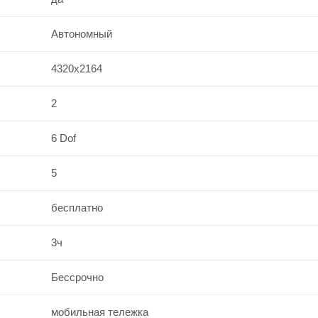
Автономный
4320х2164
2
6 Dof
5
бесплатно
3ч
Бессрочно
мобильная тележка