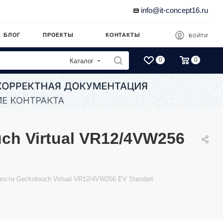
info@it-concept16.ru
БЛОГ
ПРОЕКТЫ
КОНТАКТЫ
ВОЙТИ
0
0
Каталог
h Virtual VR12/4VW256
сти Geckotouch Virtual VR12/4VW256 EV Standart