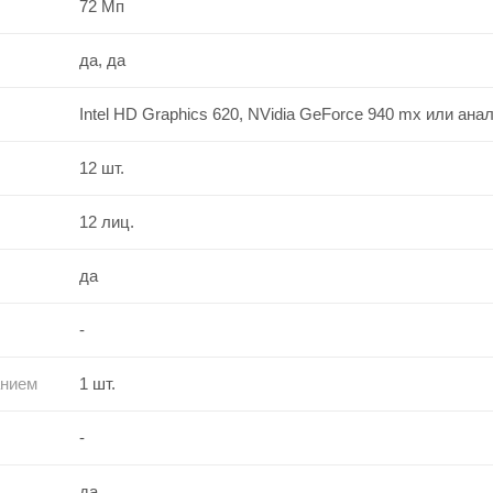
72 Мп
да, да
Intel HD Graphics 620, NVidia GeForce 940 mx или анал
12 шт.
12 лиц.
да
-
анием
1 шт.
-
да