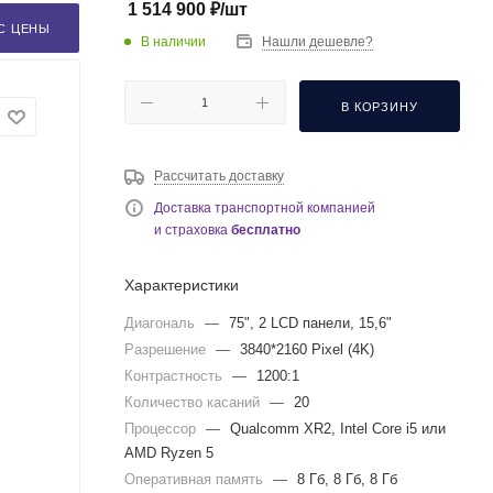
1 514 900
₽
/шт
С ЦЕНЫ
В наличии
Нашли дешевле?
В КОРЗИНУ
Рассчитать доставку
Доставка транспортной компанией
и страховка
бесплатно
Характеристики
Диагональ
—
75", 2 LCD панели, 15,6"
Разрешение
—
3840*2160 Pixel (4K)
Контрастность
—
1200:1
Количество касаний
—
20
Процессор
—
Qualcomm XR2, Intel Core i5 или
AMD Ryzen 5
Оперативная память
—
8 Гб, 8 Гб, 8 Гб