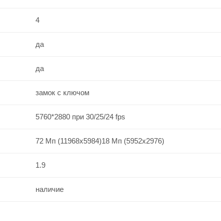
4
да
да
замок с ключом
5760*2880 при 30/25/24 fps
72 Мп (11968x5984)18 Мп (5952x2976)
1.9
наличие