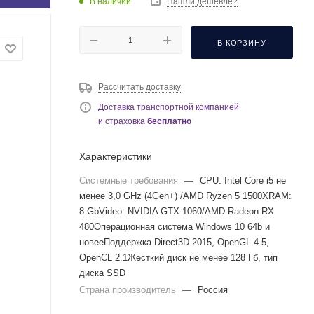
В наличии
Нашли дешевле?
В КОРЗИНУ
Рассчитать доставку
Доставка транспортной компанией
и страховка
бесплатно
Характеристики
Системные требования
—
CPU: Intel Core i5 не
менее 3,0 GHz (4Gen+) /AMD Ryzen 5 1500XRAM:
8 GbVideo: NVIDIA GTX 1060/AMD Radeon RX
480Операционная система Windows 10 64b и
новееПоддержка Direct3D 2015, OpenGL 4.5,
OpenCL 2.1Жесткий диск не менее 128 Гб, тип
диска SSD
Страна производитель
—
Россия