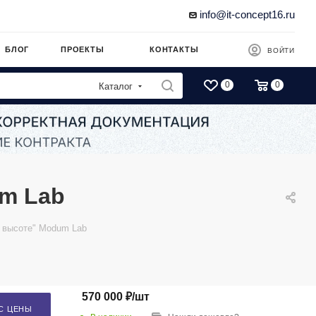
info@it-concept16.ru
БЛОГ
ПРОЕКТЫ
КОНТАКТЫ
ВОЙТИ
0
0
Каталог
m Lab
 высоте" Modum Lab
570 000
₽
/шт
С ЦЕНЫ