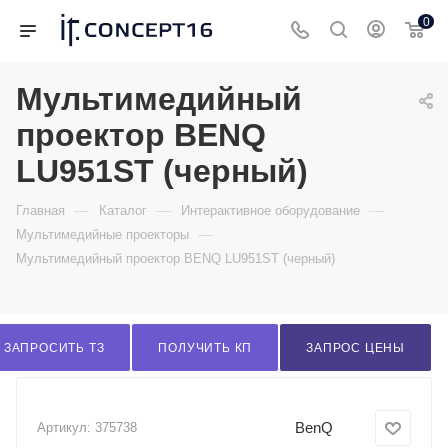
0
Мультимедийный
проектор BENQ
LU951ST (черный)
—
—
—
Главная
Каталог
Интерактивное оборудование
—
Мультимедийные проекторы
Мультимедийный проектор BENQ LU951ST (черный)
ЗАПРОСИТЬ ТЗ
ПОЛУЧИТЬ КП
ЗАПРОС ЦЕНЫ
BenQ
Артикул:
375738