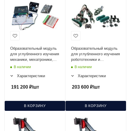
Образовательный модуль
Образовательный модуль
для углубленного изучения
для углубленного изучения
механики, мехатроники,
робототехники и
систем
подготовки к
В наличии
В наличии
автоматизированного
соревнованиям
Характеристики
Характеристики
управления и подготовки к
участию в соревнованиях
191 200
₽
/шт
203 600
₽
/шт
WorldSkills
В КОРЗИНУ
В КОРЗИНУ