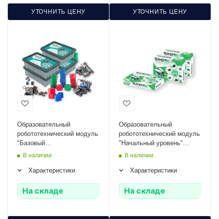
УТОЧНИТЬ ЦЕНУ
УТОЧНИТЬ ЦЕНУ
Образовательный
Образовательный
робототехнический модуль
робототехнический модуль
"Базовый
"Начальный уровень"
соревновательный
ТР-0262
В наличии
В наличии
уровень" ТВ-0341
Характеристики
Характеристики
На складе
На складе