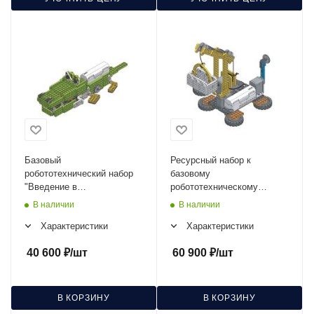
Базовый
Ресурсный набор к
робототехнический набор
базовому
"Введение в
робототехническому
программирование"
набору "Введение в
В наличии
В наличии
ВР-0211-Б-20
программирование"
Характеристики
Характеристики
ВР-0211-Р-20
40 600
₽
/шт
60 900
₽
/шт
В КОРЗИНУ
В КОРЗИНУ