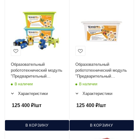
Образовательный
Образовательный
робототехнический модуль
робототехнический модуль
"Предварительный
"Предварительный
уровень" ТР-0152
уровень. Начала
В наличии
В наличии
программирования."
Характеристики
Характеристики
ТР-0133
125 400
₽
/шт
125 400
₽
/шт
В КОРЗИНУ
В КОРЗИНУ