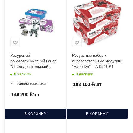
Ресурсный
Ресурсный набор к
робототехнический набор
образовательным модулям
"Исследовательский
"Аэро-Куб" ТА-0841-Р1
уровень" ТР-0621Р-16
В наличии
В наличии
Характеристики
188 100
₽
/шт
148 200
₽
/шт
В КОРЗИНУ
В КОРЗИНУ