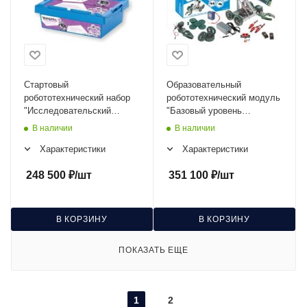
Стартовый
Образовательный
робототехнический набор
робототехнический модуль
"Исследовательский
"Базовый уровень
уровень" ТР-0621С
(Ардуино)" ТВ-0441А
В наличии
В наличии
Характеристики
Характеристики
248 500
₽
/шт
351 100
₽
/шт
В КОРЗИНУ
В КОРЗИНУ
ПОКАЗАТЬ ЕЩЕ
1
2