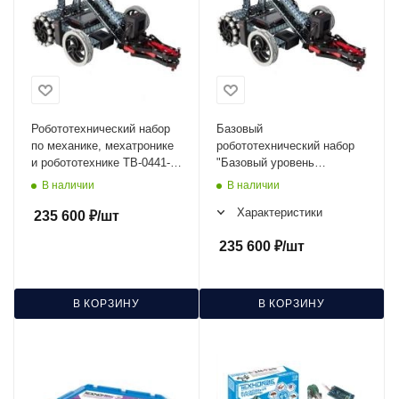
Робототехнический набор
Базовый
по механике, мехатронике
робототехнический набор
и робототехнике ТВ-0441-
"Базовый уровень
В5-ТС
Ардуино" ТВ-0441-В5
В наличии
В наличии
Характеристики
235 600
₽
/шт
235 600
₽
/шт
В КОРЗИНУ
В КОРЗИНУ