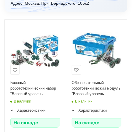
Адрес: Москва, Пр-т Вернадского, 105к2
Базовый
Образовательный
робототехнический набор
робототехнический модуль
"Базовый уровень
"Базовый уровень
Ардуино" ТВ-0441С-17
(Ардуино)" ТВ-0441
В наличии
В наличии
Характеристики
Характеристики
На складе
На складе