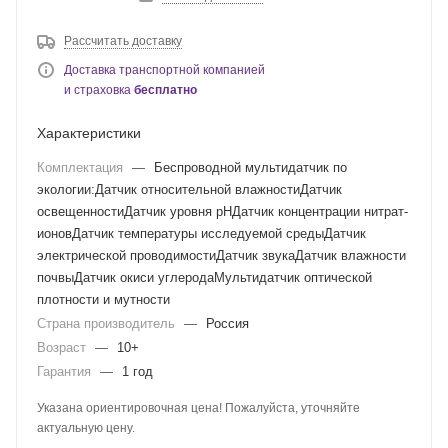
Рассчитать доставку
Доставка транспортной компанией
и страховка
бесплатно
Характеристики
Комплектация
—
Беспроводной мультидатчик по
экологии:Датчик относительной влажностиДатчик
освещенностиДатчик уровня pHДатчик концентрации нитрат-
ионовДатчик температуры исследуемой средыДатчик
электрической проводимостиДатчик звукаДатчик влажности
почвыДатчик окиси углеродаМультидатчик оптической
плотности и мутности
Страна производитель
—
Россия
Возраст
—
10+
Гарантия
—
1 год
Указана ориентировочная цена! Пожалуйста, уточняйте
актуальную цену.