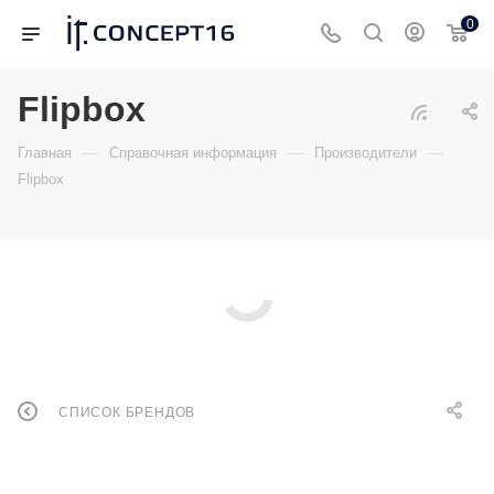
0
Flipbox
—
—
—
Главная
Справочная информация
Производители
Flipbox
СПИСОК БРЕНДОВ