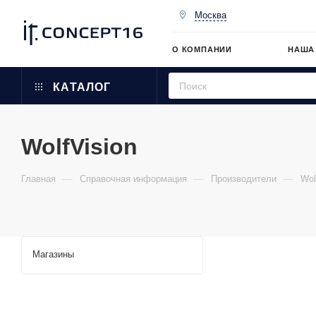
Москва
О КОМПАНИИ
НАША
КАТАЛОГ
WolfVision
—
—
—
Главная
Справочная информация
Производители
Wol
Магазины