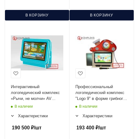
В КОРЗИНУ
В КОРЗИНУ
Интерактивный
Профессиональный
логопедический комплекс
логопедический комплекс
«Рычи, не молчи» AV
"Logo 9" в форме грибного
Kompleks
домика AV Kompleks
В наличии
В наличии
Характеристики
Характеристики
190 500
₽
/шт
193 400
₽
/шт