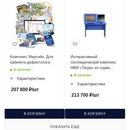
Комплекс Мерсибо: Для
Интерактивный
кабинета дефектолога
логопедический комплекс
НФИ «Тигра» из серии
В наличии
«Кисельковое царство»
В наличии
Характеристики
Характеристики
207 800
₽
/шт
213 700
₽
/шт
В КОРЗИНУ
В КОРЗИНУ
ПОКАЗАТЬ ЕЩЕ