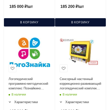
185 000
₽
/шт
185 200
₽
/шт
В КОРЗИНУ
В КОРЗИНУ
Логопедический
Сенсорный настенный
программно-методический
коррекционно-развивающий
комплекс Познайкино
логопедический комплекс
«ЛогоЗнайка» Версия
Logo 7 AV Kompleks
В наличии
В наличии
базовая
Характеристики
Характеристики