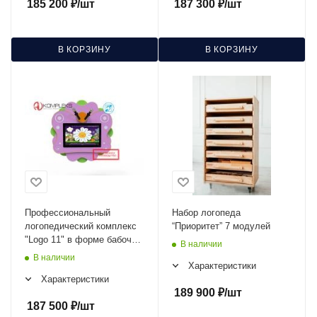
185 200
₽
/шт
187 300
₽
/шт
В КОРЗИНУ
В КОРЗИНУ
Профессиональный
Набор логопеда
логопедический комплекс
“Приоритет” 7 модулей
"Logo 11" в форме бабочки
В наличии
AV Kompleks
В наличии
Характеристики
Характеристики
189 900
₽
/шт
187 500
₽
/шт