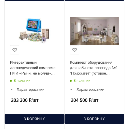
Интерактивный
Комплект оборудования
логопедический комплекс
для кабинета логопеда №1
НФИ «Рычи, не молчи»
“Приоритет” (готовое
Plus из серии
решение)
В наличии
В наличии
«Кисельковое царство»
Характеристики
Характеристики
203 300
₽
/шт
204 500
₽
/шт
В КОРЗИНУ
В КОРЗИНУ