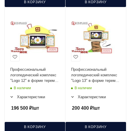
В КОРЗИНУ
В КОРЗИНУ
Профессиональный
Профессиональный
логопедический комплекс
логопедический комплекс
"Logo 12" в форме теремка
"Logo 13" в форме теремка
AV Kompleks
с опорой AV Kompleks
В наличии
В наличии
Характеристики
Характеристики
196 500
₽
/шт
200 400
₽
/шт
В КОРЗИНУ
В КОРЗИНУ