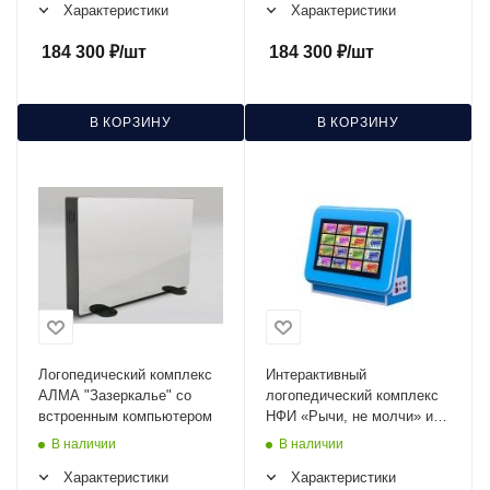
Характеристики
Характеристики
184 300
₽
/шт
184 300
₽
/шт
В КОРЗИНУ
В КОРЗИНУ
Логопедический комплекс
Интерактивный
АЛМА "Зазеркалье" со
логопедический комплекс
встроенным компьютером
НФИ «Рычи, не молчи» из
серии «Кисельковое
В наличии
В наличии
царство»
Характеристики
Характеристики