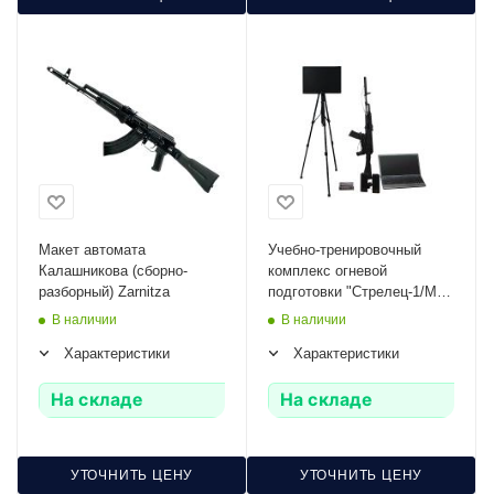
Макет автомата
Учебно-тренировочный
Калашникова (сборно-
комплекс огневой
разборный) Zarnitza
подготовки "Стрелец-1/М"
Zarnitza (мишень-монитор,
В наличии
В наличии
массогабаритный макет
Характеристики
Характеристики
оружия АК или ПМ)
На складе
На складе
УТОЧНИТЬ ЦЕНУ
УТОЧНИТЬ ЦЕНУ