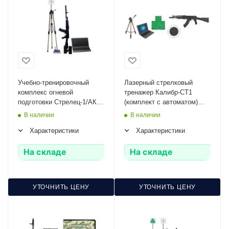
Учебно-тренировочный
Лазерный стрелковый
комплекс огневой
тренажер Калибр-СТ1
подготовки Стрелец-1/АК
(комплект с автоматом)
Zarnitza (массогабаритный
Ziluo
В наличии
В наличии
макет АК)
Характеристики
Характеристики
На складе
На складе
УТОЧНИТЬ ЦЕНУ
УТОЧНИТЬ ЦЕНУ