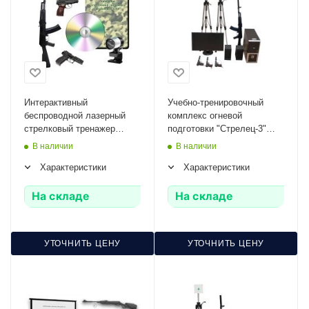
Интерактивный
Учебно-тренировочный
беспроводной лазерный
комплекс огневой
стрелковый тренажер
подготовки "Стрелец-3"
"Штурмовик 1.03" Zarnitza
Zarnitza (массогабаритные
В наличии
В наличии
(программное обеспечение,
макеты оружия 3 АК или 3
Характеристики
Характеристики
массогабаритные макеты
ПМ)
оружия АК, ПМ, ПЯ)
На складе
На складе
УТОЧНИТЬ ЦЕНУ
УТОЧНИТЬ ЦЕНУ