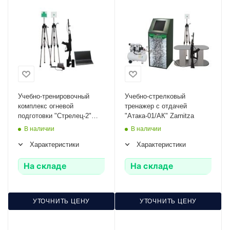
Учебно-тренировочный
Учебно-стрелковый
комплекс огневой
тренажер с отдачей
подготовки "Стрелец-2"
"Атака-01/АК" Zarnitza
(массогабаритные макеты
В наличии
В наличии
оружия АК и ПМ) Zarnitza
Характеристики
Характеристики
На складе
На складе
УТОЧНИТЬ ЦЕНУ
УТОЧНИТЬ ЦЕНУ