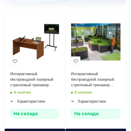
Интерактивный
Интерактивный
беспроводной лазерный
беспроводной лазерный
стрелковый тренажер
стрелковый тренажер
"Штурмовик-2/М" Zarnitza
"Меткий" Zarnitza
В наличии
В наличии
(мишень-монитор,
Характеристики
Характеристики
массогабаритные макеты
оружия: АК и ПМ)
На складе
На складе