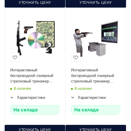
УТОЧНИТЬ ЦЕНУ
УТОЧНИТЬ ЦЕНУ
Интерактивный
Интерактивный
беспроводной лазерный
беспроводной лазерный
стрелковый тренажер
стрелковый тренажер
"Штурмовик-1" Zarnitza
"Штурмовик-2" Zarnitza
В наличии
В наличии
(программное обеспечение,
(мультимедийная система,
Характеристики
Характеристики
массогабаритные макеты
массогабаритные макеты
оружия)
оружия)
На складе
На складе
УТОЧНИТЬ ЦЕНУ
УТОЧНИТЬ ЦЕНУ