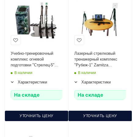
Учебно-тренировочный
Лазерный стрелковый
комплекс огневой
тренажерный комплекс
подготовки "Стрелец-5"
"Рубеж-1" Zarnitza
Zarnitza (массогабаритные
(массогабаритный макет
В наличии
В наличии
макеты оружия 3 АК и 3
оружия АК или ПМ)
Характеристики
Характеристики
ПМ, металлический шкаф,
сенсорный
антивандальный монитор)
На складе
На складе
УТОЧНИТЬ ЦЕНУ
УТОЧНИТЬ ЦЕНУ