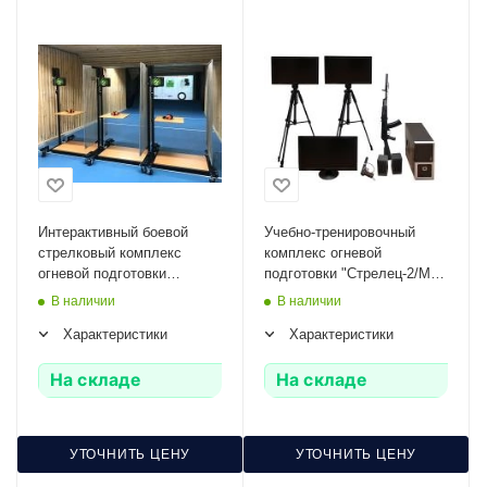
Интерактивный боевой
Учебно-тренировочный
стрелковый комплекс
комплекс огневой
огневой подготовки
подготовки "Стрелец-2/М"
"ОСАДА-ЛБ-01М" Zarnitza
Zarnitza (мишень-монитор,
В наличии
В наличии
массогабаритные макеты
Характеристики
Характеристики
оружия АК и ПМ)
На складе
На складе
УТОЧНИТЬ ЦЕНУ
УТОЧНИТЬ ЦЕНУ