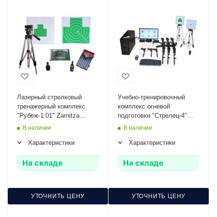
Лазерный стрелковый
Учебно-тренировочный
тренажерный комплекс
комплекс огневой
"Рубеж-1.01" Zarnitza
подготовки "Стрелец-4"
(программное обеспечение,
Zarnitza (массогабаритные
В наличии
В наличии
лазерные насадки,
макеты оружия 3 АК и 3
Характеристики
Характеристики
мишени)
ПМ)
На складе
На складе
УТОЧНИТЬ ЦЕНУ
УТОЧНИТЬ ЦЕНУ