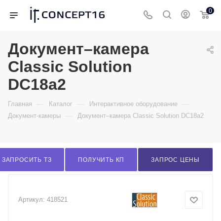
0
Документ–камера
Classic Solution
DC18a2
—
—
—
Главная
Каталог
Интерактивное оборудование
—
Документ-камеры
Документ–камера Classic Solution DC18a2
ЗАПРОСИТЬ ТЗ
ПОЛУЧИТЬ КП
ЗАПРОС ЦЕНЫ
Артикул:
418521