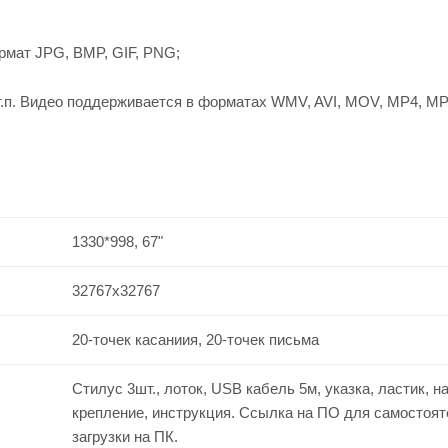
рмат JPG, BMP, GIF, PNG;
 т.п. Видео поддерживается в форматах WMV, AVI, MOV, MP4, MP
1330*998, 67"
32767x32767
20-точек касаниия, 20-точек письма
Стилус 3шт., лоток, USB кабель 5м, указка, ластик, н
крепление, инструкция. Ссылка на ПО для самостоя
загрузки на ПК.