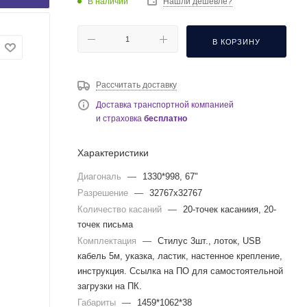
В наличии
Нашли дешевле?
В КОРЗИНУ
Рассчитать доставку
Доставка транспортной компанией
и страховка
бесплатно
Характеристики
Диагональ
—
1330*998, 67"
Разрешение
—
32767x32767
Количество касаний
—
20-точек касаниия, 20-
точек письма
Комплектация
—
Стилус 3шт., лоток, USB
кабель 5м, указка, ластик, настенное крепление,
инструкция. Ссылка на ПО для самостоятельной
загрузки на ПК.
Габариты
—
1459*1062*38