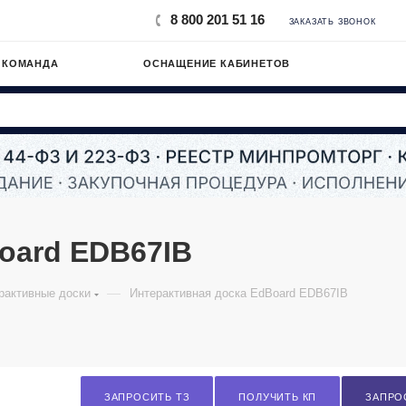
8 800 201 51 16
ЗАКАЗАТЬ ЗВОНОК
 КОМАНДА
ОСНАЩЕНИЕ КАБИНЕТОВ
oard EDB67IB
—
рактивные доски
Интерактивная доска EdBoard EDB67IB
ЗАПРОСИТЬ ТЗ
ПОЛУЧИТЬ КП
ЗАПРО