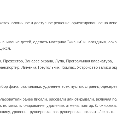
котехнологичное и доступное решение, ориентированное на исп
ь внимание детей, сделать материал "живым" и наглядным, сокр
щихся.
, Прожектор, Занавес экрана, Лупа, Программная клавиатура,
ранспортир, Линейка,Треугольник, Компас, Устройство записи эк
бор фона, разлиновки, удаление всех пустых страниц одновре
ользователи ранее писали, рисовали или открывали, включая п
 вставка, клонирование, удаление, отмена, повтор, блокировка,
ину, уровень, группировка, разгруппировка, показать / скрыть,