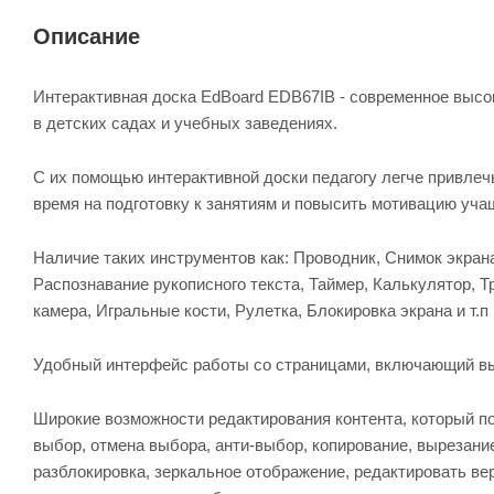
Описание
Интерактивная доска EdBoard EDB67IB - современное высо
в детских садах и учебных заведениях.
С их помощью интерактивной доски педагогу легче привлеч
время на подготовку к занятиям и повысить мотивацию уча
Наличие таких инструментов как: Проводник, Снимок экрана
Распознавание рукописного текста, Таймер, Калькулятор, Т
камера, Игральные кости, Рулетка, Блокировка экрана и т.п
Удобный интерфейс работы со страницами, включающий вы
Широкие возможности редактирования контента, который п
выбор, отмена выбора, анти-выбор, копирование, вырезание,
разблокировка, зеркальное отображение, редактировать верш