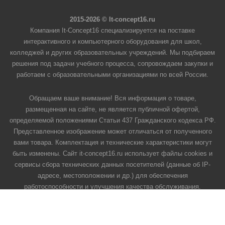
2015-2026 © It-concept16.ru
Компания It-Concept16 специализируется на поставке
интерактивного и компьютерного оборудования для школ,
колледжей и других образовательных учреждений. Мы подбираем
решения под задачи учебного процесса, сопровождаем закупки и
работаем с образовательными организациями по всей России.
Обращаем ваше внимание! Вся информация о товаре,
размещенная на сайте, не является публичной офертой,
определяемой положениями Статьи 437 Гражданского кодекса РФ.
Представленное изображение может отличаться от полученного
вами товара. Комплектация и технические характеристики могут
быть изменены. Сайт it-concept16.ru использует файлы cookies и
сервисы сбора технических данных посетителей (данные об IP-
адресе, местоположении и др.) для обеспечения
работоспособности и улучшения качества обслуживания.
Продолжая использовать наш сайт, вы автоматически
соглашаетесь с использованием данных технологий.