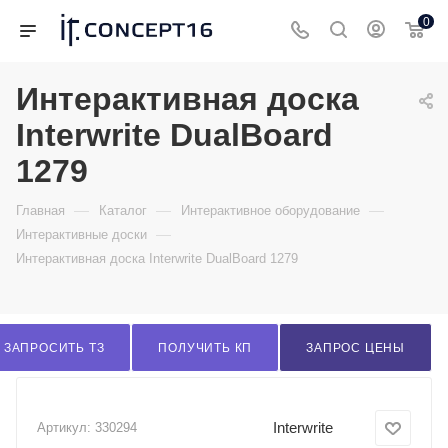
0
Интерактивная доска
Interwrite DualBoard
1279
—
—
—
Главная
Каталог
Интерактивное оборудование
—
Интерактивные доски
Интерактивная доска Interwrite DualBoard 1279
ЗАПРОСИТЬ ТЗ
ПОЛУЧИТЬ КП
ЗАПРОС ЦЕНЫ
Interwrite
Артикул:
330294