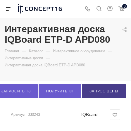
0
Интерактивная доска
IQBoard ETP-D APD080
—
—
—
Главная
Каталог
Интерактивное оборудование
—
Интерактивные доски
Интерактивная доска IQBoard ETP-D APD080
ЗАПРОСИТЬ ТЗ
ПОЛУЧИТЬ КП
ЗАПРОС ЦЕНЫ
IQBoard
Артикул:
330243