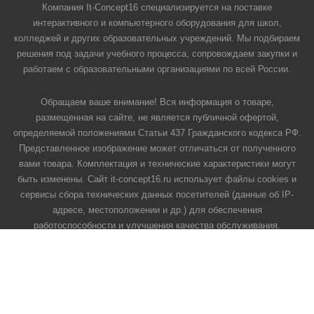
Компания It-Concept16 специализируется на поставке
интерактивного и компьютерного оборудования для школ,
колледжей и других образовательных учреждений. Мы подбираем
решения под задачи учебного процесса, сопровождаем закупки и
работаем с образовательными организациями по всей России.
Обращаем ваше внимание! Вся информация о товаре,
размещенная на сайте, не является публичной офертой,
определяемой положениями Статьи 437 Гражданского кодекса РФ.
Представленное изображение может отличаться от полученного
вами товара. Комплектация и технические характеристики могут
быть изменены. Сайт it-concept16.ru использует файлы cookies и
сервисы сбора технических данных посетителей (данные об IP-
адресе, местоположении и др.) для обеспечения
работоспособности и улучшения качества обслуживания.
Продолжая использовать наш сайт, вы автоматически
соглашаетесь с использованием данных технологий.