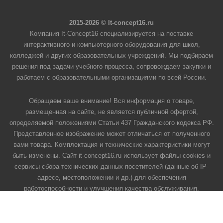
2015-2026 © It-concept16.ru
Компания It-Concept16 специализируется на поставке
интерактивного и компьютерного оборудования для школ,
колледжей и других образовательных учреждений. Мы подбираем
решения под задачи учебного процесса, сопровождаем закупки и
работаем с образовательными организациями по всей России.
Обращаем ваше внимание! Вся информация о товаре,
размещенная на сайте, не является публичной офертой,
определяемой положениями Статьи 437 Гражданского кодекса РФ.
Представленное изображение может отличаться от полученного
вами товара. Комплектация и технические характеристики могут
быть изменены. Сайт it-concept16.ru использует файлы cookies и
сервисы сбора технических данных посетителей (данные об IP-
адресе, местоположении и др.) для обеспечения
работоспособности и улучшения качества обслуживания.
Продолжая использовать наш сайт, вы автоматически
соглашаетесь с использованием данных технологий.