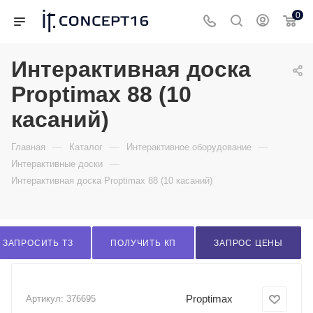
0
Интерактивная доска
Proptimax 88 (10
касаний)
—
—
—
Главная
Каталог
Интерактивное оборудование
—
Интерактивные доски
Интерактивная доска Proptimax 88 (10 касаний)
ЗАПРОСИТЬ ТЗ
ПОЛУЧИТЬ КП
ЗАПРОС ЦЕНЫ
Proptimax
Артикул:
376695