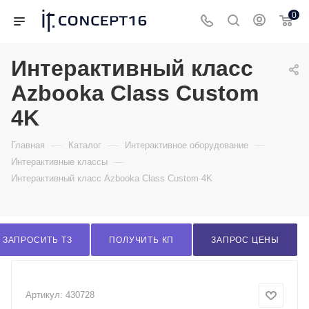
0
Интерактивный класс
Azbooka Class Custom
4K
—
—
—
Главная
Каталог
Интерактивное оборудование
—
Интерактивные классы
Интерактивный класс Azbooka Class Custom 4K
ЗАПРОСИТЬ ТЗ
ПОЛУЧИТЬ КП
ЗАПРОС ЦЕНЫ
Артикул:
430728