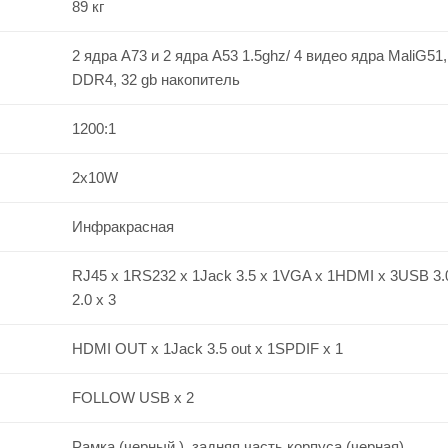
89 кг
2 ядра A73 и 2 ядра A53 1.5ghz/ 4 видео ядра MaliG51,
DDR4, 32 gb накопитель
1200:1
2x10W
Инфракрасная
RJ45 x 1RS232 x 1Jack 3.5 x 1VGA x 1HDMI x 3USB 3.
2.0 x 3
HDMI OUT x 1Jack 3.5 out x 1SPDIF x 1
FOLLOW USB x 2
Рамка (черный ), задняя часть корпуса (черная)