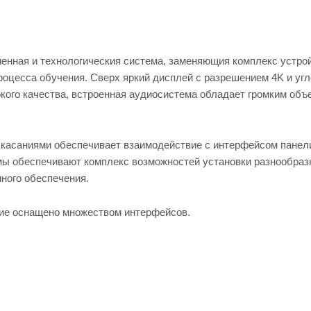
енная и технологическия система, заменяющия комплекс устро
роцесса обучения. Сверх яркий дисплей с разрешением 4K и уг
окого качества, встроенная аудиосистема обладает громким об
 касаниями обеспечивает взаимодействие с интерфейсом панел
емы обеспечивают комплекс возможностей установки разнообраз
много обеспечения.
ие оснащено множеством интерфейсов.