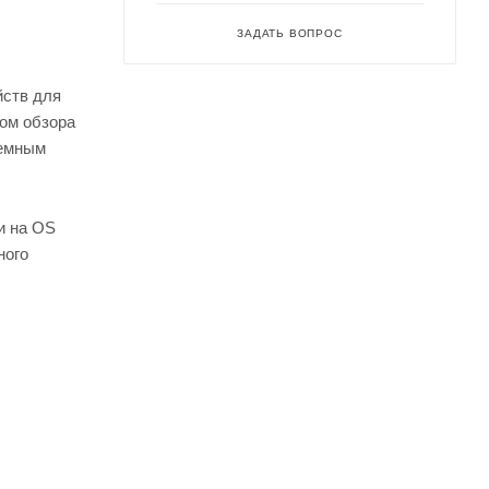
ЗАДАТЬ ВОПРОС
йств для
лом обзора
ъемным
и на OS
ного