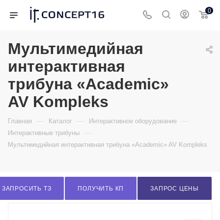
0
Мультимедийная
интерактивная
трибуна «Academic»
AV Kompleks
—
—
—
Главная
Каталог
Интерактивное оборудование
—
Интерактивные трибуны
Мультимедийная интерактивная трибуна «Academic» AV Kompleks
ЗАПРОСИТЬ ТЗ
ПОЛУЧИТЬ КП
ЗАПРОС ЦЕНЫ