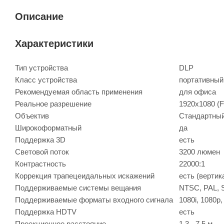
Описание
Характеристики
Тип устройства
DLP
Класс устройства
портативный
Рекомендуемая область применения
для офиса
Реальное разрешение
1920x1080 (F
Объектив
Стандартны
Широкоформатный
да
Поддержка 3D
есть
Световой поток
3200 люмен
Контрастность
22000:1
Коррекция трапецеидальных искажений
есть (вертик
Поддерживаемые системы вещания
NTSC, PAL,
Поддерживаемые форматы входного сигнала
1080i, 1080p,
Поддержка HDTV
есть
Проекционное расстояние
1.3 - 7.5 м