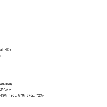
ull HD)
й
альная)
 SECAM
 480i, 480p, 576i, 576p, 720p