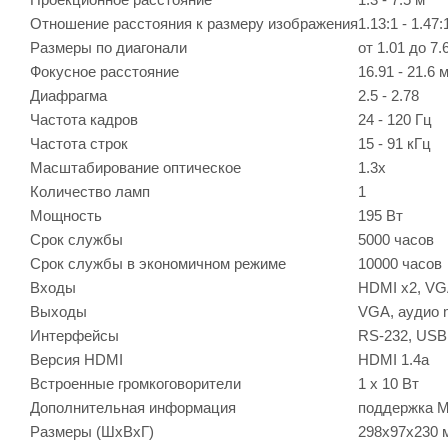
Отношение расстояния к размеру изображения
1.13:1 - 1.47:
Размеры по диагонали
от 1.01 до 7.
Фокусное расстояние
16.91 - 21.6 
Диафрагма
2.5 - 2.78
Частота кадров
24 - 120 Гц
Частота строк
15 - 91 кГц
Масштабирование оптическое
1.3x
Количество ламп
1
Мощность
195 Вт
Срок службы
5000 часов
Срок службы в экономичном режиме
10000 часов
Входы
HDMI x2, VGA
Выходы
VGA, аудио m
Интерфейсы
RS-232, USB 
Версия HDMI
HDMI 1.4a
Встроенные громкоговорители
1 x 10 Вт
Дополнительная информация
поддержка M
Размеры (ШxВxГ)
298x97x230 