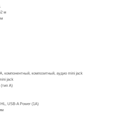
1
62 м
мм
, компонентный, композитный, аудио mini jack
ini jack
(тип A)
HL, USB-A Power (1A)
мм