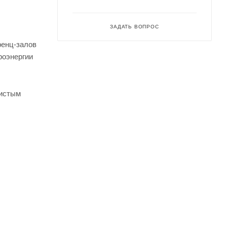
ЗАДАТЬ ВОПРОС
ренц-залов
роэнергии
чистым