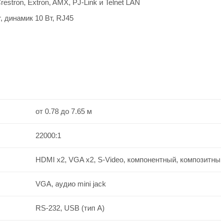
tron, Extron, AMX, PJ-Link и Telnet LAN
 динамик 10 Вт, RJ45
от 0.78 до 7.65 м
22000:1
HDMI x2, VGA x2, S-Video, компонентный, композитны
VGA, аудио mini jack
RS-232, USB (тип A)