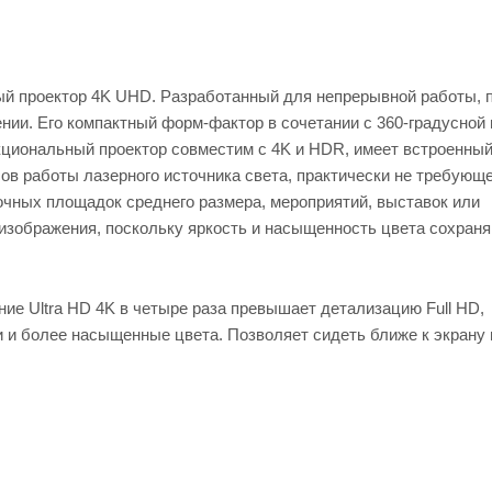
ый проектор 4K UHD. Разработанный для непрерывной работы, 
ии. Его компактный форм-фактор в сочетании с 360-градусной 
кциональный проектор совместим с 4K и HDR, имеет встроенный
сов работы лазерного источника света, практически не требующ
чных площадок среднего размера, мероприятий, выставок или
 изображения, поскольку яркость и насыщенность цвета сохран
ие Ultra HD 4K в четыре раза превышает детализацию Full HD,
 и более насыщенные цвета. Позволяет сидеть ближе к экрану 