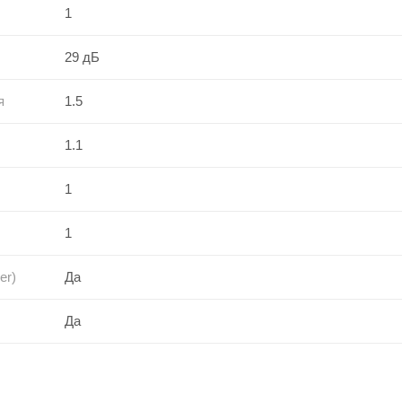
1
29 дБ
я
1.5
1.1
1
1
er)
Да
Да