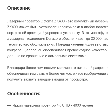
Описание
Лазерный проектор Optoma ZK400 - это компактный лазерн
ZK400 может быть установлен практически в любом положен
портретной проекцией упрощают установку. Этот многофун
а лазерная технология Duracore обеспечивает до 30 000 ча
технического обслуживания. Предназначенный для выставо
конференц-залов, он обеспечивает превосходное качество
дольше по сравнению с ламповыми системами.
Благодаря более чем восьми миллионам пикселей разрешен
обеспечивая тем самым более четкое, живое изображение и
получать захватывающие эмоции от просмотра.
Особенности:
Яркий лазерный проектор 4K UHD - 4000 люмен