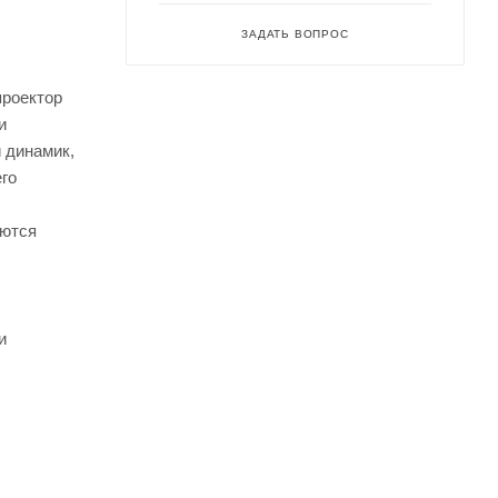
ЗАДАТЬ ВОПРОС
проектор
и
 динамик,
его
яются
и