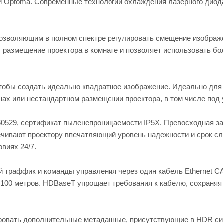
ии Optoma. Современные технологии охлаждения лазерного диод
позволяющим в полном спектре регулировать смещение изображ
ет размещение проектора в комнате и позволяет использовать бо
тобы создать идеально квадратное изображение. Идеально для
ах или нестандартном размещении проектора, в том числе под 
 60529, сертификат пыленепроницаемости IP5X. Превосходная з
печивают проектору впечатляющий уровень надежности и срок с
виях 24/7.
й траффик и команды управления через один кабель Ethernet CA
о 100 метров. HDBaseT упрощает требования к кабелю, сохраняя
ровать дополнительные метаданные, присутствующие в HDR сиг