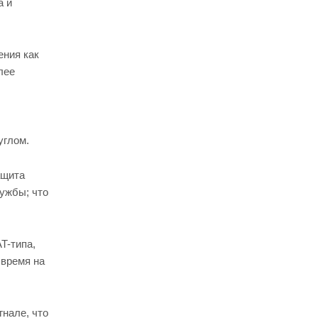
а и
ения как
лее
углом.
ащита
лужбы; что
T-типа,
 время на
нале, что