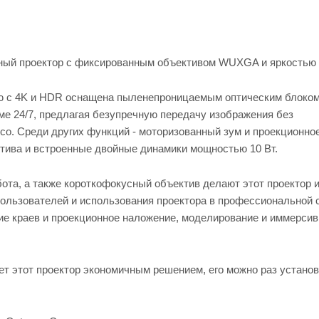
ный проектор с фиксированным объективом WUXGA и яркостью 
ю с 4K и HDR оснащена пыленепроницаемым оптическим блоком
ме 24/7, предлагая безупречную передачу изображения без
co. Среди других функций - моторизованный зум и проекционно
ктива и встроенные двойные динамики мощностью 10 Вт.
бота, а также короткофокусный объектив делают этот проектор
ользователей и использования проектора в профессиональной 
ие краев и проекционное наложение, моделирование и иммерси
т этот проектор экономичным решением, его можно раз установ