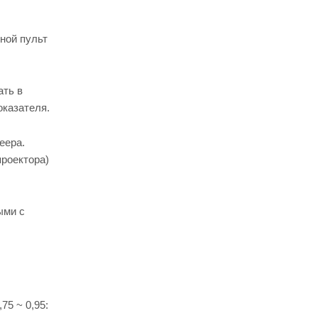
ной пульт
ать в
оказателя.
еера.
проектора)
ыми с
5 ~ 0,95: