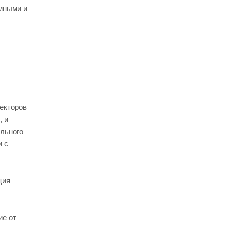
емными и
екторов
, и
ального
и с
ция
ие от