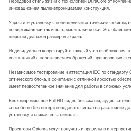
Передовой стиль жизни с технологией DuraCore от компан
инновационная пыленепроницаемая конструкция.
Упростите установку с полноценным оптическим сдвигом, 
по вертикальной так и по горизонтальной оси. Это облегча
широкий диапазон размеров экрана.
Индивидуально корректируйте каждый угол изображения, ч
инсталляций с наложением изображений, при неровных стен
Независимое тестирование и аттестация IEC по стандарту
оптического блока, в сочетании с отличной яркостью обес
имеет первостепенное значение для работы в сложных усло
Бескомпромиссное Full HD видео без сжатия, аудио, сетево
способного без потери передавать сигнал на расстояние д
установку и снижая ее стоимость.
Проекторы Optoma могут получать и правильно интерпрети