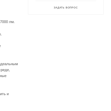
ЗАДАТЬ ВОПРОС
7000 лм.
,
е
 идеальным
среде,
вные
ить и