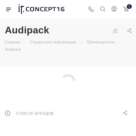
0
Audipack
—
—
—
Главная
Справочная информация
Производители
Audipack
СПИСОК БРЕНДОВ