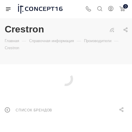
0
Crestron
—
—
—
Главная
Справочная информация
Производители
Crestron
СПИСОК БРЕНДОВ