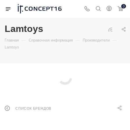
0
Lamtoys
—
—
—
Главная
Справочная информация
Производители
Lamtoys
СПИСОК БРЕНДОВ