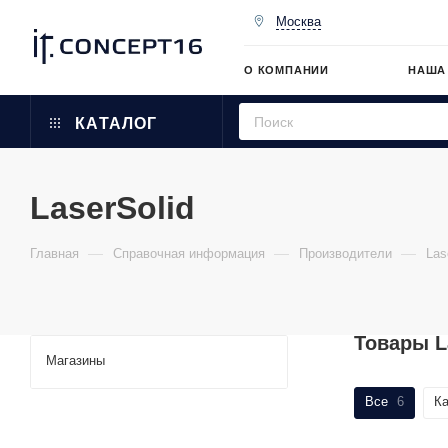
Москва
О КОМПАНИИ
НАША
КАТАЛОГ
LaserSolid
—
—
—
Главная
Справочная информация
Производители
Las
Товары L
Магазины
Все
6
Ка