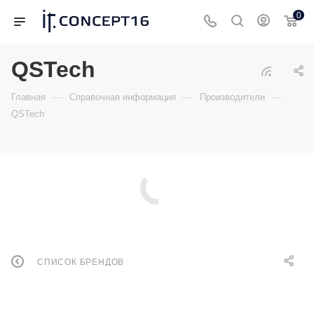
0
QSTech
—
—
—
Главная
Справочная информация
Производители
QSTech
СПИСОК БРЕНДОВ