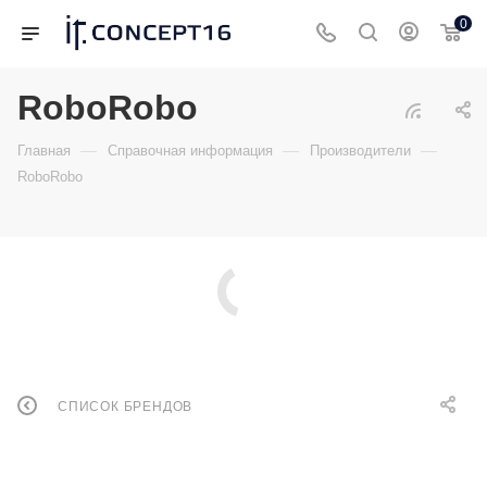
0
RoboRobo
—
—
—
Главная
Справочная информация
Производители
RoboRobo
СПИСОК БРЕНДОВ