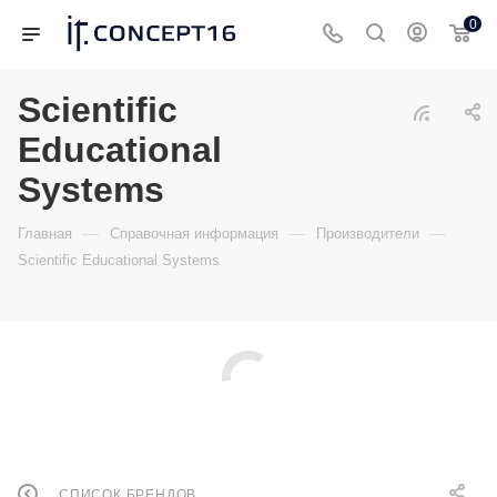
0
Scientific
Educational
Systems
—
—
—
Главная
Справочная информация
Производители
Scientific Educational Systems
СПИСОК БРЕНДОВ