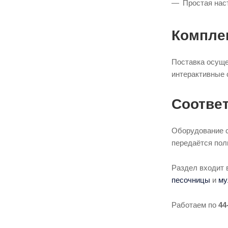
Простая нас
Комплек
Поставка осуще
интерактивные 
Соотве
Оборудование с
передаётся пол
Раздел входит 
песочницы
и
му
Работаем по
44