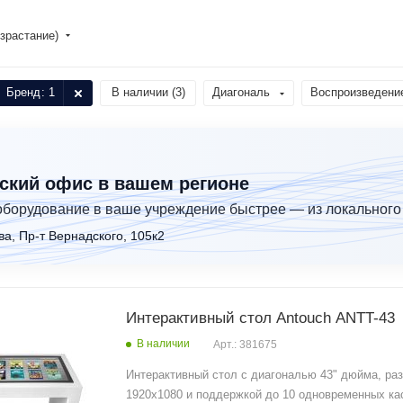
зрастание)
Бренд
: 1
В наличии (
3
)
Диагональ
Воспроизведени
ский офис в вашем регионе
оборудование в ваше учреждение быстрее — из локального
ва, Пр-т Вернадского, 105к2
Интерактивный стол Antouch ANTT-43
В наличии
Арт.: 381675
Интерактивный стол с диагональю 43" дюйма, ра
1920x1080 и поддержкой до 10 одновременных ка