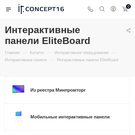
0
Интерактивные
панели EliteBoard
—
—
—
Главная
Каталог
Интерактивное оборудование
—
Интерактивные панели
Интерактивные панели EliteBoard
Из реестра Минпромторг
Мобильные интерактивные панели