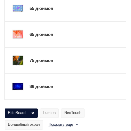
55 дюймов
65 дюймов
75 дюймов
86 дюймов
EliteBoard
Lumien
NexTouch
Волшебный экран
Показать еще