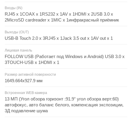
Входы (IN)
RJ45 x 1COAX x 1RS232 x 1AV x 1HDMI x 2USB 3.0 x
2MicroSD cardreader x 1MIC x 1инфракрасный приёмник
Выходы (OUT)
USB-B Touch 2.0 x 3RJ45 x 1Jack 3.5 out x 1AV out x 1
Лицевая панель
FOLLOW USB (Работает под Windows и Android) USB 3.0 x
3TOUCH-USB x 1HDMI x 1
Размер активной поверхности
1649.664x927.9 мм
Встроенная WEB-камера
13 МП (Угол обзора горизонт :91.9° угол обзора верт:60)
автофокус, авто баланс белого, компенсация экспозиции,
3Д подавление шума