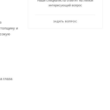
Наши специалисты ответят на любой
интересующий вопрос
з
ЗАДАТЬ ВОПРОС
 толщину и
ысокую
а глаза