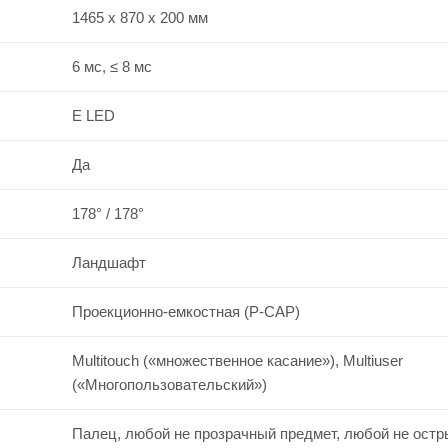
1465 x 870 x 200 мм
6 мс, ≤ 8 мс
E LED
Да
178° / 178°
Ландшафт
Проекционно-емкостная (P-CAP)
Multitouch («множественное касание»), Multiuser
(«Многопользовательский»)
Палец, любой не прозрачный предмет, любой не остр