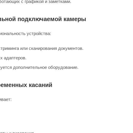
аботающих с графикой и заметками.
альной подключаемой камеры
иональность устройства:
триминга или сканирования документов.
х адаптеров.
буется дополнительное оборудование.
ременных касаний
ивает: