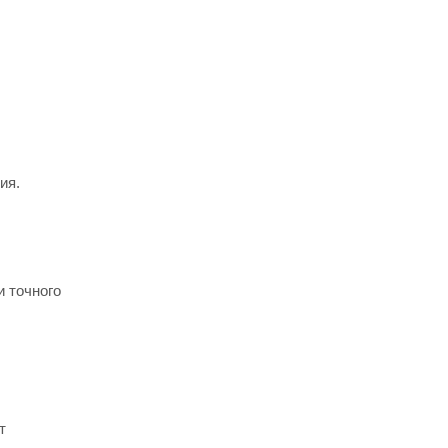
ия.
и точного
т