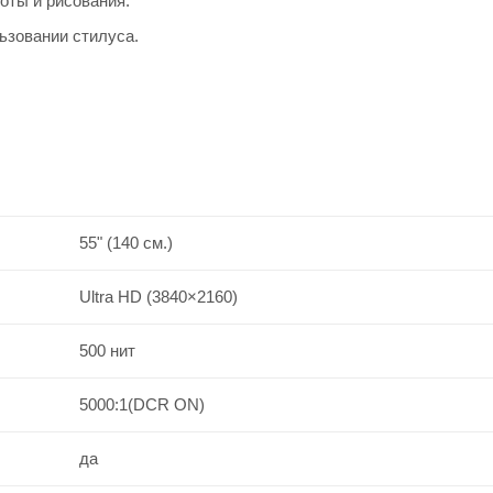
оты и рисования.
ьзовании стилуса.
55" (140 см.)
Ultra HD (3840×2160)
500 нит
5000:1(DCR ON)
да