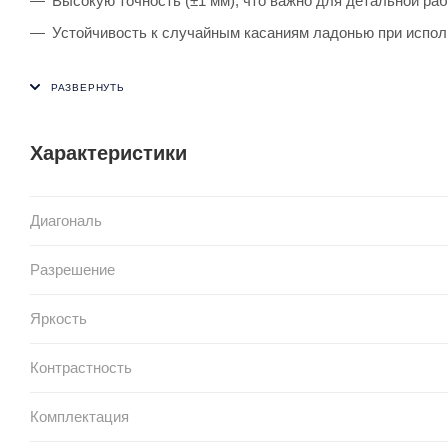
Высокую точность (±1 мм), что важно для детальной раб
Устойчивость к случайным касаниям ладонью при испол
Характеристики
Диагональ
Разрешение
Яркость
Контрастность
Комплектация