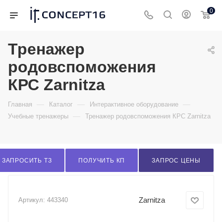
0
Тренажер
родовспоможения
КРС Zarnitza
—
—
—
Главная
Каталог
Интерактивное оборудование
—
Учебные тренажеры
Тренажер родовспоможения КРС Zarnitza
ЗАПРОСИТЬ ТЗ
ПОЛУЧИТЬ КП
ЗАПРОС ЦЕНЫ
Zarnitza
Артикул:
443340