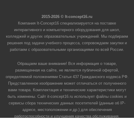
2015-2026 © It-concept16.ru
Компания It-Concept16 специализируется на поставке
интерактивного и компьютерного оборудования для школ,
колледжей и других образовательных учреждений. Мы подбираем
решения под задачи учебного процесса, сопровождаем закупки и
работаем с образовательными организациями по всей России.
Обращаем ваше внимание! Вся информация о товаре,
размещенная на сайте, не является публичной офертой,
определяемой положениями Статьи 437 Гражданского кодекса РФ.
Представленное изображение может отличаться от полученного
вами товара. Комплектация и технические характеристики могут
быть изменены. Сайт it-concept16.ru использует файлы cookies и
сервисы сбора технических данных посетителей (данные об IP-
адресе, местоположении и др.) для обеспечения
работоспособности и улучшения качества обслуживания.
Продолжая использовать наш сайт, вы автоматически
соглашаетесь с использованием данных технологий.