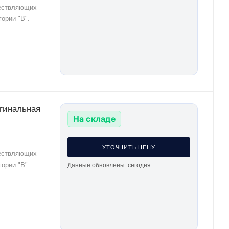
ществляющих
ории "В".
игинальная
На складе
УТОЧНИТЬ ЦЕНУ
ществляющих
ории "В".
Данные обновлены: сегодня