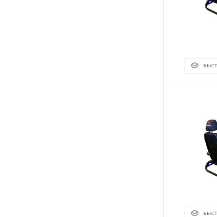
БЫС
БЫС