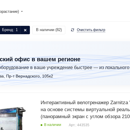
зрастание)
Бренд
: 1
В наличии (
82
)
Очистить фильтр
ский офис в вашем регионе
оборудование в ваше учреждение быстрее — из локального
ва, Пр-т Вернадского, 105к2
Интерактивный велотренажер Zarnitza "Пилот-2"
на основе системы виртуальной реал
(панорамный экран с углом обзора 210
В наличии
Арт.: 443535