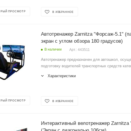
ТРЫЙ ПРОСМОТР
В ИЗБРАННОЕ
Автотренажер Zarnitza "Форсаж-5.1" (
экран с углом обзора 180 градусов)
В наличии
Арт.: 443511
Автотренажер предназначен для автошкол, осу
подготовку водителей транспортных средств катег
Характеристики
ТРЫЙ ПРОСМОТР
В ИЗБРАННОЕ
Интерактивный велотренажер Zarnitza "Пилот-1"
(Экран с диагональю 106см)