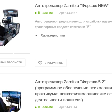
Автотренажер Zarnitza "Форсаж NEW"
В наличии
Арт.: 443667
Автотренажер предназначен для отработки навык
транспортных средств категории "В".
Характеристики
ТРЫЙ ПРОСМОТР
В ИЗБРАННОЕ
Автотренажер Zarnitza "Форсаж-5.2"
(программное обеспечение психологич
практикума: психофизиологические о
деятельности водителя)
В наличии
Арт.: 443514