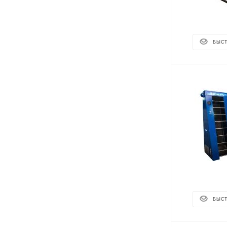
БЫС
БЫС