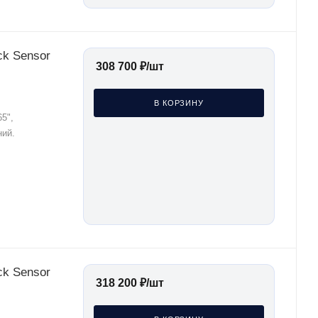
ck Sensor
308 700
₽
/шт
В КОРЗИНУ
5",
ний.
ck Sensor
318 200
₽
/шт