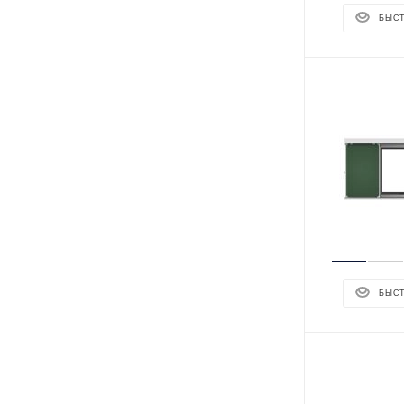
БЫС
БЫС