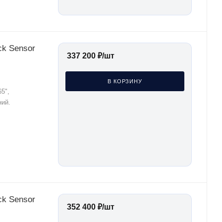
ck Sensor
337 200
₽
/шт
В КОРЗИНУ
5",
ний.
ck Sensor
352 400
₽
/шт