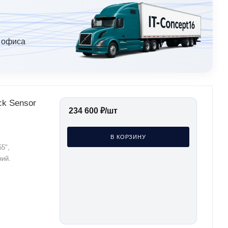
 офиса
ck Sensor
234 600
₽
/шт
В КОРЗИНУ
5",
ний.