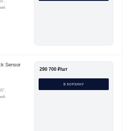
5",
ний.
ck Sensor
290 700
₽
/шт
В КОРЗИНУ
5",
ний.