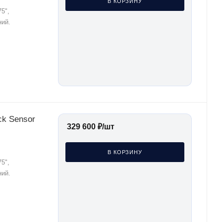
В КОРЗИНУ
5",
ний.
ck Sensor
329 600
₽
/шт
В КОРЗИНУ
5",
ний.