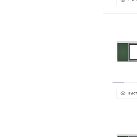
БЫС
БЫС